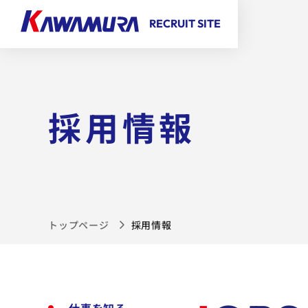
【こ
【こ
[共
【こ
RECRUIT SITE
こ
こ
通
こ
ま
か
メ
か
で
ら
ニ
ら
で
共
ュ
本
共
通
ー
文
採用情報
通
メ
を
が
メ
ニ
ス
は
ニ
ュ
キ
じ
ュ
ー
ッ
ま
ー
で
プ
り
終
す】
し
ま
了
トップページ
採用情報
て
す】
で
こ
す】
の
ま
ま