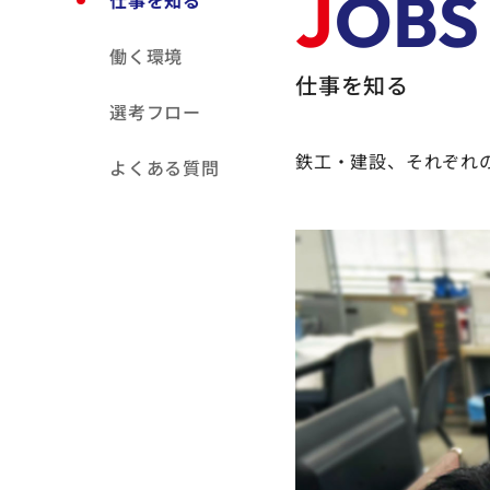
J
OBS
仕事を知る
本
文
働く環境
へ]
仕事を知る
選考フロー
鉄工・建設、それぞれ
よくある質問